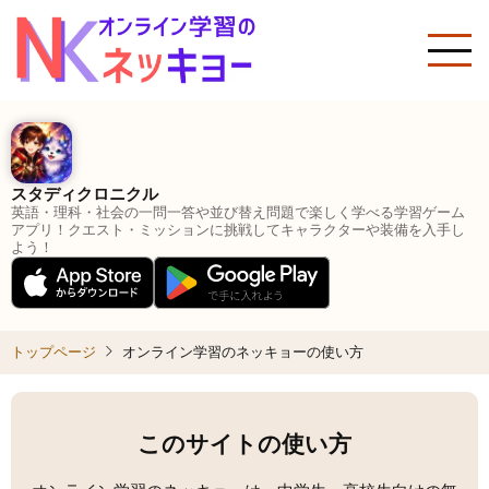
メ
イ
ン
コ
ン
テ
ン
スタディクロニクル
ツ
英語・理科・社会の一問一答や並び替え問題で楽しく学べる学習ゲーム
に
アプリ！クエスト・ミッションに挑戦してキャラクターや装備を入手し
よう！
移
動
トップページ
オンライン学習のネッキョーの使い方
このサイトの使い方