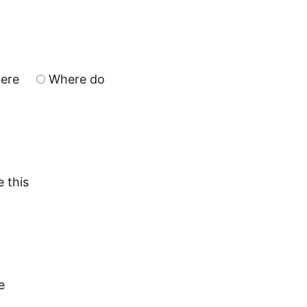
ere
Where do
e this
e