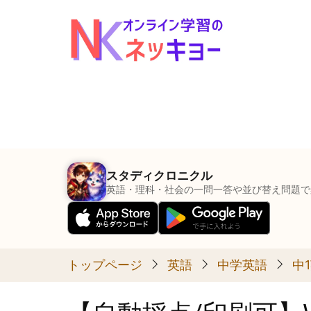
メ
イ
ン
コ
ン
テ
ン
ツ
に
スタディクロニクル
移
英語・理科・社会の一問一答や並び替え問題で
動
トップページ
英語
中学英語
中