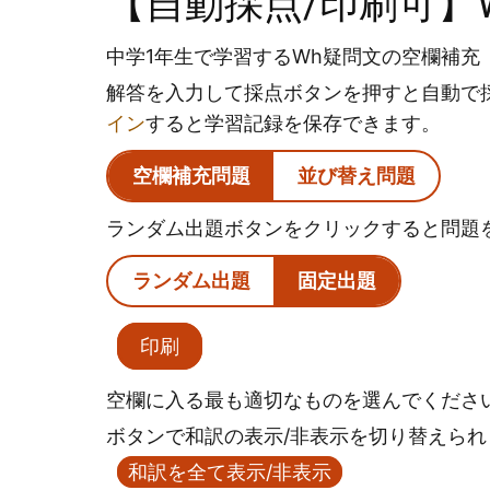
【自動採点/印刷可】
中学1年生で学習するWh疑問文の空欄補
解答を入力して採点ボタンを押すと自動で
イン
すると学習記録を保存できます。
空欄補充問題
並び替え問題
ランダム出題ボタンをクリックすると問題
ランダム出題
固定出題
印刷
空欄に入る最も適切なものを選んでくださ
ボタンで和訳の表示/非表示を切り替えられ
和訳を全て表示/非表示