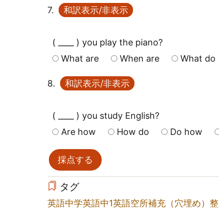
7.
和訳表示/非表示
( ____ ) you play the piano?
What are
When are
What do
8.
和訳表示/非表示
( ____ ) you study English?
Are how
How do
Do how
タグ
英語
中学英語
中1英語
空所補充（穴埋め）
整