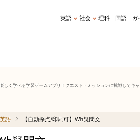
メ
英語
社会
理科
国語
ガ
イ
ン
ナ
ビ
ゲ
ー
楽しく学べる学習ゲームアプリ！クエスト・ミッションに挑戦してキャ
シ
ョ
1英語
【自動採点/印刷可】Wh疑問文
ン