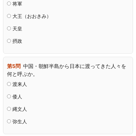
将軍
大王（おおきみ）
天皇
摂政
第5問
中国・朝鮮半島から日本に渡ってきた人々を
何と呼ぶか。
渡来人
倭人
縄文人
弥生人