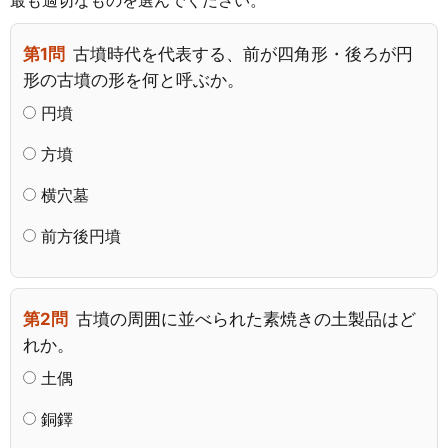
最も適切なものを選んでください。
第1問
古墳時代を代表する、前が四角形・後ろが円
形の古墳の形を何と呼ぶか。
円墳
方墳
横穴墓
前方後円墳
第2問
古墳の周囲に並べられた素焼きの土製品はど
れか。
土偶
銅鐸