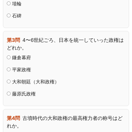
埴輪
石碑
第3問
4〜6世紀ごろ、日本を統一していった政権は
どれか。
鎌倉幕府
平家政権
大和朝廷（大和政権）
藤原氏政権
第4問
古墳時代の大和政権の最高権力者の称号はど
れか。