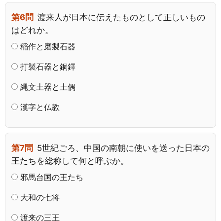
第6問
渡来人が日本に伝えたものとして正しいもの
はどれか。
稲作と磨製石器
打製石器と銅鐸
縄文土器と土偶
漢字と仏教
第7問
5世紀ごろ、中国の南朝に使いを送った日本の
王たちを総称して何と呼ぶか。
邪馬台国の王たち
大和の七将
渡来の三王