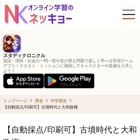
メ
イ
ン
コ
ン
テ
ン
スタディクロニクル
ツ
英語・理科・社会の一問一答や並び替え問題で楽しく学べる学習ゲーム
に
アプリ！クエスト・ミッションに挑戦してキャラクターや装備を入手し
よう！
移
動
トップページ
歴史
中学歴史
【自動採点/印刷可】古墳時代と大和政権
【自動採点/印刷可】古墳時代と大和