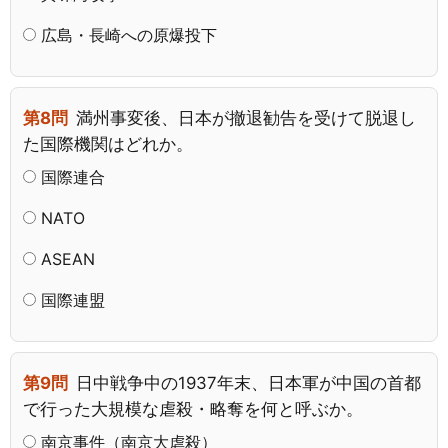
広島・長崎への原爆投下
第8問
満州事変後、日本が撤退勧告を受けて脱退し
た国際機関はどれか。
国際連合
NATO
ASEAN
国際連盟
第9問
日中戦争中の1937年末、日本軍が中国の首都
で行った大規模な虐殺・略奪を何と呼ぶか。
南京事件（南京大虐殺）