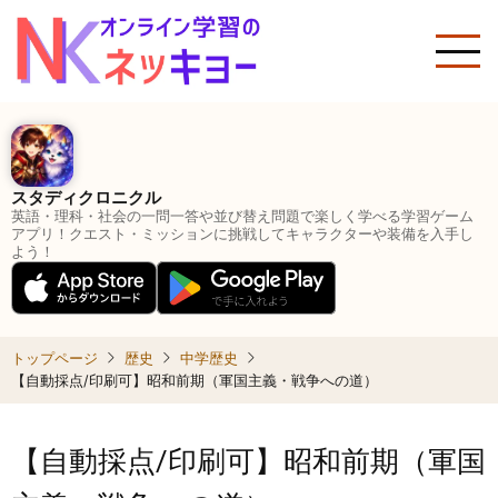
メ
イ
ン
コ
ン
テ
ン
スタディクロニクル
ツ
英語・理科・社会の一問一答や並び替え問題で楽しく学べる学習ゲーム
に
アプリ！クエスト・ミッションに挑戦してキャラクターや装備を入手し
よう！
移
動
トップページ
歴史
中学歴史
【自動採点/印刷可】昭和前期（軍国主義・戦争への道）
【自動採点/印刷可】昭和前期（軍国