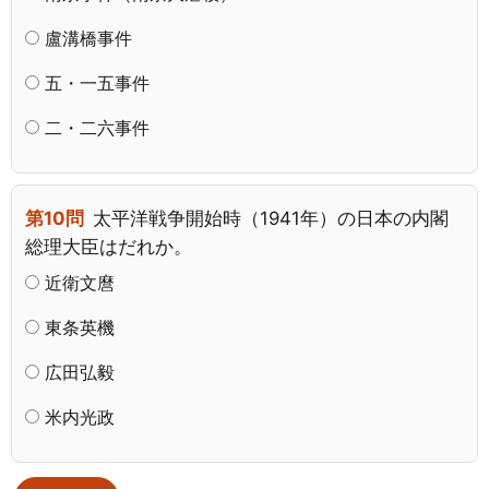
盧溝橋事件
五・一五事件
二・二六事件
第10問
太平洋戦争開始時（1941年）の日本の内閣
総理大臣はだれか。
近衛文麿
東条英機
広田弘毅
米内光政