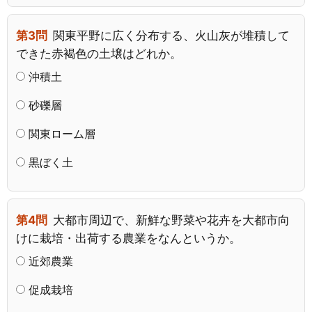
第3問
関東平野に広く分布する、火山灰が堆積して
できた赤褐色の土壌はどれか。
沖積土
砂礫層
関東ローム層
黒ぼく土
第4問
大都市周辺で、新鮮な野菜や花卉を大都市向
けに栽培・出荷する農業をなんというか。
近郊農業
促成栽培