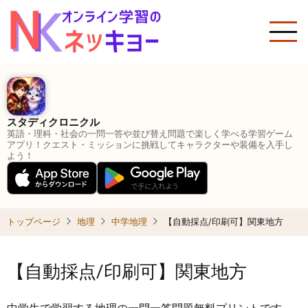
メ
イ
ン
コ
ン
テ
ン
スタディクロニクル
ツ
英語・理科・社会の一問一答や並び替え問題で楽しく学べる学習ゲーム
に
アプリ！クエスト・ミッションに挑戦してキャラクターや装備を入手し
よう！
移
動
トップページ
地理
中学地理
【自動採点/印刷可】関東地方
【自動採点/印刷可】関東地方