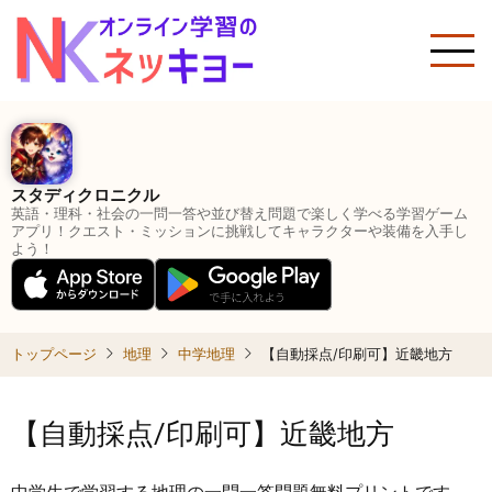
メ
イ
ン
コ
ン
テ
ン
スタディクロニクル
ツ
英語・理科・社会の一問一答や並び替え問題で楽しく学べる学習ゲーム
に
アプリ！クエスト・ミッションに挑戦してキャラクターや装備を入手し
よう！
移
動
トップページ
地理
中学地理
【自動採点/印刷可】近畿地方
【自動採点/印刷可】近畿地方