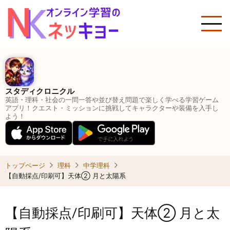
メ
イ
ン
コ
ン
テ
ン
スタディクロニクル
ツ
英語・理科・社会の一問一答や並び替え問題で楽しく学べる学習ゲーム
に
アプリ！クエスト・ミッションに挑戦してキャラクターや装備を入手し
よう！
移
動
トップページ
理科
中学理科
【自動採点/印刷可】天体② 月と太陽系
【自動採点/印刷可】天体② 月と太