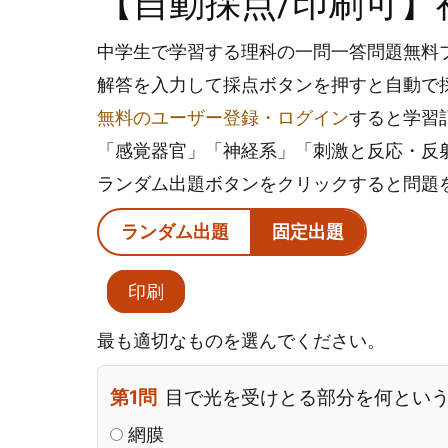
【自動採点/印刷可】
中学生で学習する理科の一問一答問題無料
解答を入力して採点ボタンを押すと自動で
無料のユーザー登録・ログイン
すると学習
「感覚器官」「神経系」「刺激と反応・反
ランダム出題ボタンをクリックすると問題
ランダム出題
固定出題
印刷
最も適切なものを選んでください。
第1問
目で光を受けとる部分を何とい
網膜