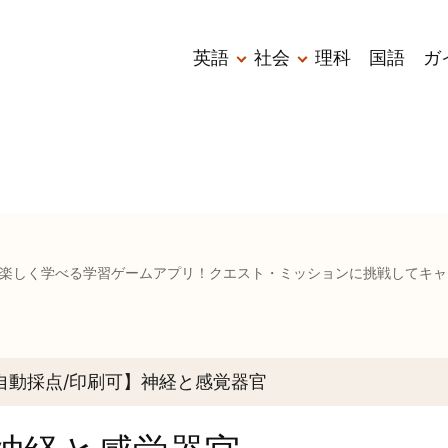
メ
英語
社会
理科
国語
ガ
イ
ン
ナ
ビ
ゲ
ー
楽しく学べる学習ゲームアプリ！クエスト・ミッションに挑戦してキャ
シ
ョ
自動採点/印刷可】神経と感覚器官
ン