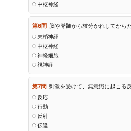
中枢神経
第6問
脳や脊髄から枝分かれしてから
末梢神経
中枢神経
神経細胞
視神経
第7問
刺激を受けて、無意識に起こる
反応
行動
反射
伝達