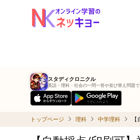
メ
イ
ン
コ
ン
テ
ン
ツ
に
スタディクロニクル
移
英語・理科・社会の一問一答や並び替え問題で
動
トップページ
理科
中学理科
【