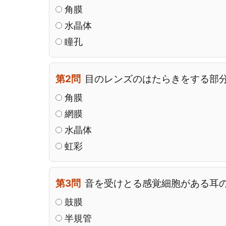
角膜
水晶体
瞳孔
第2問
目のレンズのはたらきをする部
角膜
網膜
水晶体
虹彩
第3問
音を受けとる感覚細胞がある耳
鼓膜
半規管