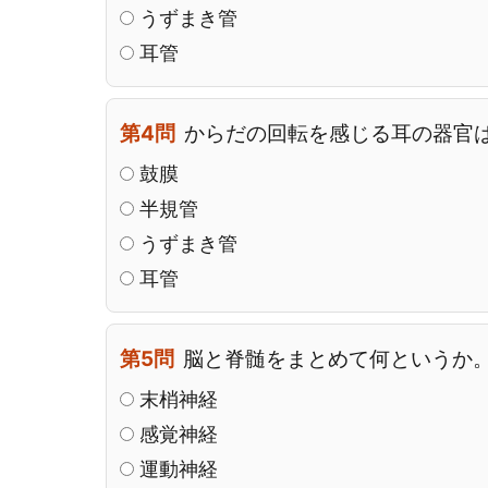
うずまき管
耳管
第4問
からだの回転を感じる耳の器官
鼓膜
半規管
うずまき管
耳管
第5問
脳と脊髄をまとめて何というか
末梢神経
感覚神経
運動神経