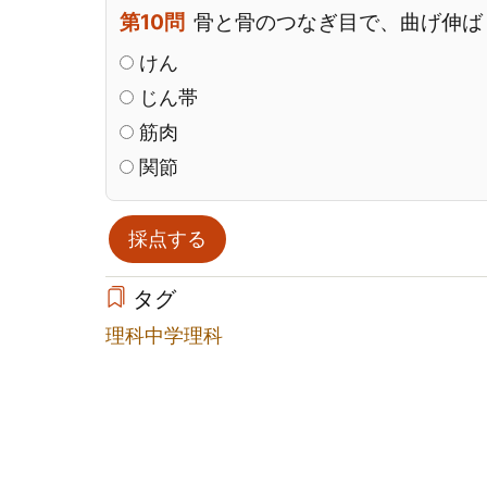
第10問
骨と骨のつなぎ目で、曲げ伸ば
けん
じん帯
筋肉
関節
タグ
理科
中学理科