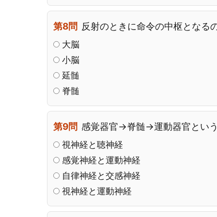
第8問
反射のときに命令の中枢となる
大脳
小脳
延髄
脊髄
第9問
感覚器官→脊髄→運動器官とい
視神経と聴神経
感覚神経と運動神経
自律神経と交感神経
視神経と運動神経