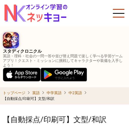
メ
イ
ン
コ
ン
テ
ン
スタディクロニクル
ツ
英語・理科・社会の一問一答や並び替え問題で楽しく学べる学習ゲーム
に
アプリ！クエスト・ミッションに挑戦してキャラクターや装備を入手し
よう！
移
動
トップページ
英語
中学英語
中2英語
【自動採点/印刷可】文型/和訳
【自動採点/印刷可】文型/和訳