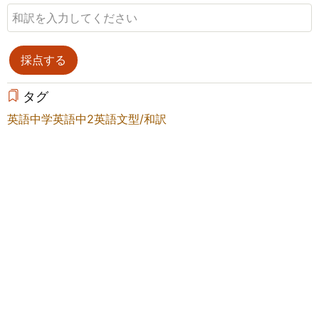
タグ
英語
中学英語
中2英語
文型/和訳