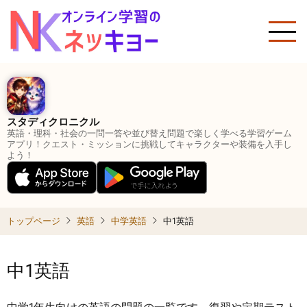
メ
イ
ン
コ
ン
テ
ン
スタディクロニクル
ツ
英語・理科・社会の一問一答や並び替え問題で楽しく学べる学習ゲーム
に
アプリ！クエスト・ミッションに挑戦してキャラクターや装備を入手し
よう！
移
動
トップページ
英語
中学英語
中1英語
中1英語